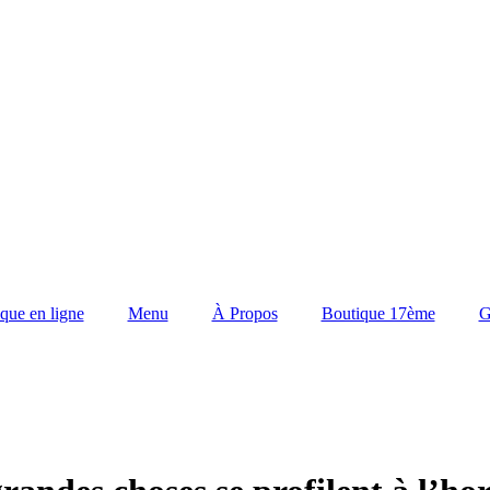
que en ligne
Menu
À Propos
Boutique 17ème
G